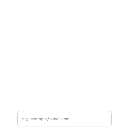
Ακολουθήστε μας
Συνδεθείτε μαζί μας για περισσότερες 
πληροφορίες.
ΕΠΙΚΟΙΝΩΝΙΑ
e-mail: info@lyrikasynola.gr
Τηλέφωνο: 2711 810175
ΕΓΓΡΑΦΗ ΣΤΟ NEWSLETTER
Εισάγετε το email σας