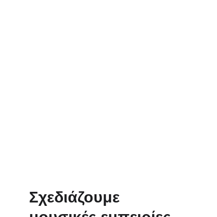
Εμπεριστατωμένη διδασκαλία
Καθοδήγηση από παιδαγωγικά 
καταρτισμένους δασκάλους
Σχεδιάζουμε 