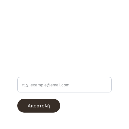
ΕΠΙΚΟΙΝΩΝΙΑ
e-mail: info@lyrikasynola.gr
Τηλέφωνο: 2711 810175
ΕΓΓΡΑΦΗ ΣΤΟ NEWSLETTER
Εισάγετε το email σας
Αποστολή